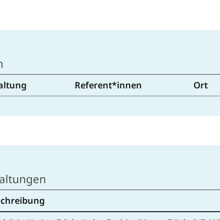
n
altung
Referent*innen
Ort
altungen
schreibung