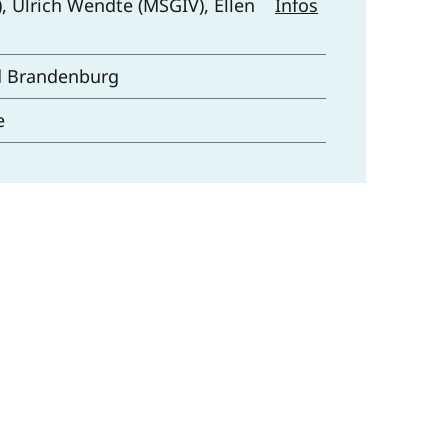
, Ulrich Wendte (MSGIV), Ellen
Infos
d Brandenburg
e