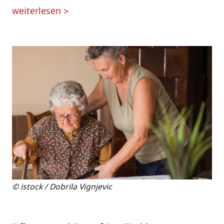
weiterlesen
>
© istock / Dobrila Vignjevic