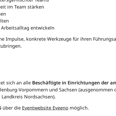
it im Team stärken
nen
lten
Arbeitsalltag entwickeln
e Impulse, konkrete Werkzeuge für ihren Führungsal
zubringen.
et sich an alle
Beschäftigte in Einrichtungen der am
klenburg-Vorpommern und Sachsen (ausgenommen dav
m Landkreis Nordsachsen).
6
über die
Eventwebsite Eveeno
möglich.