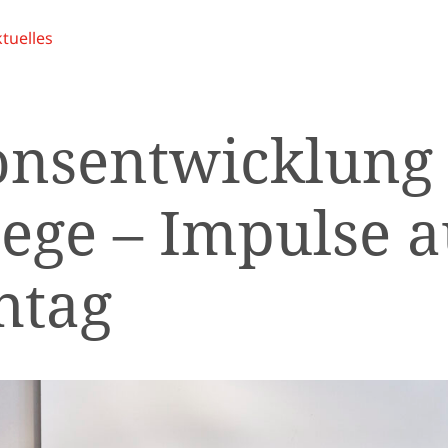
tuelles
onsentwicklung 
lege – Impulse 
htag