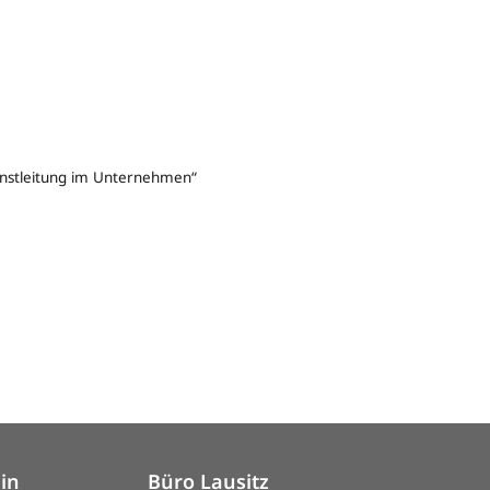
ienstleitung im Unternehmen“
lin
Büro Lausitz