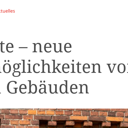
tuelles
te – neue
glichkeiten v
n Gebäuden