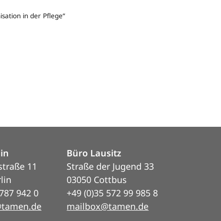
sation in der Pflege“
lin
Büro Lausitz
straße 11
Straße der Jugend 33
lin
03050 Cottbus
 787 942 0
+49 (0)35 572 99 985 8
@tamen.de
mailbox@tamen.de